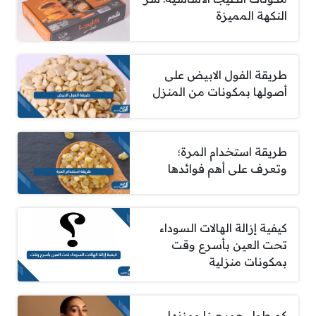
النكهة المميزة
طريقة الفول الابيض على
أصولها بمكونات من المنزل
طريقة استخدام المرة؛
وتعرف على أهم فوائدها
كيفية إزالة الهالات السوداء
تحت العين بأسرع وقت
بمكونات منزلية
كم طول جورجينا ووزنها