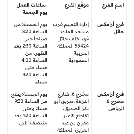
اسم الفرع
موقع الفرع
ساعات العمل
يوم الجمعة
فرع أرامكس
إدارة التعليم قرب
يوم الجمعة: من
حائل
مسجد الملك
الساعة 8:30
فهد خلف حائل
صباحاً حتى
55424 المملكة
الساعة 2:30 بعد
العربية
الظهر.· من
السعودية
الساعة 4:00
مساء حتى
الساعة 9:30
مساء.
فرع أرامكس
مخرج 6، شارع
يوم الجمعة: يفتح
مخرج 6
النزهة، طريق أبو
من الساعة 9:30
الرياض
بكر الصديق،
مساءً وحتى
تقاطع الأمير
الساعة 1:30 بعد
مقرن بن عبد
منتصف الليل.
العزيز، المملكة