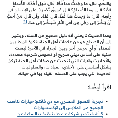
واللحمِ، قال: ما وجَدتُ هذا قَطُّ، قال: فهل أَخَذَكَ الصُّداعُ
قَطُّ؟ قال: وما الصُّداعُ؟ قال: عُروقٌ تَضرِبُ على الإنسانِ في
رأسِه، قال: ما وَجَدتُ هذا قَطُّ، قال: فلمَّا ولَّى قال: مَنْ أَحَبَّ
[1]
أنْ يَنظُرَ إلى رجُلٍ مِن أهلِ النَّارِ فلْيَنظُرْ إلى هذا.
وهذا الحديث لا يعني أنه دليل صحيح من السنة، ويشير
إلى أن الصداع هو من علامات أهل الجنة، فكرة الربط بين
الصداع أو أي مرض آخر وبين الجزاء في الآخرة ليست
مبنية على أساس ديني صريح أو نصوص شرعية محددة،
والأحاديث والآيات التي تتحدث عن صفات أهل الجنة تركز
بشكل أساسي على الأخلاق، العبادات، والسلوكيات
الحميدة التي يجب على المسلم القيام بها في حياته.
اقرأ أيضًا:
تجربة التسوق العصري مع دي فاكتو: خيارات تناسب
الجميع من الملابس إلى الإكسسوارات
5 أشياء تميز شركة عاملات تنظيف بالساعة عن