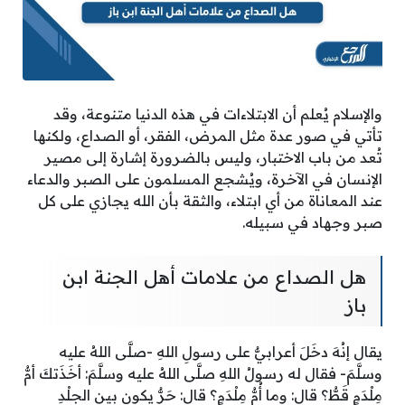
والإسلام يُعلم أن الابتلاءات في هذه الدنيا متنوعة، وقد
تأتي في صور عدة مثل المرض، الفقر، أو الصداع، ولكنها
تُعد من باب الاختبار، وليس بالضرورة إشارة إلى مصير
الإنسان في الآخرة، ويُشجع المسلمون على الصبر والدعاء
عند المعاناة من أي ابتلاء، والثقة بأن الله يجازي على كل
صبر وجهاد في سبيله.
هل الصداع من علامات أهل الجنة ابن
باز
يقال إنُهَ دخَلَ أعرابيٌّ على رسولِ اللهِ -صلَّى اللهُ عليه
وسلَّمَ- فقال له رسولُ اللهِ صلَّى اللهُ عليه وسلَّمَ: أخَذَتكَ أمُّ
مِلْدَمٍ قَطُّ؟ قال: وما أُمُّ مِلْدَمٍ؟ قال: حَرٌّ يكون بين الجِلْدِ